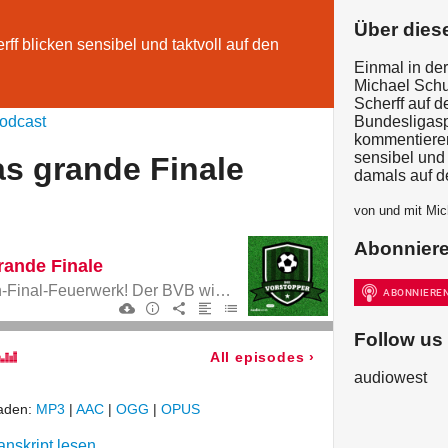
Über dies
ff blicken sensibel und taktvoll auf den
Einmal in de
Michael Schu
Scherff auf d
odcast
Bundesligaspi
kommentieren
sensibel und 
as grande Finale
damals auf d
von und mit Mic
Abonnier
grande Finale
Wir zünden das Saison-Final-Feuerwerk! Der BVB wird Vizemeister und kann sogar noch die beste Abwehr der Liga stellen.
Follow us
All episodes
›
audiowest
laden:
MP3
|
AAC
|
OGG
|
OPUS
anskript lesen